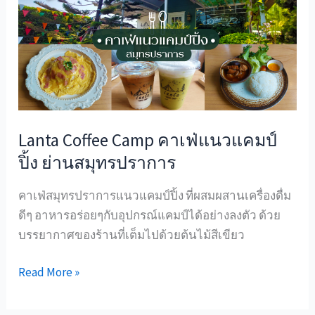
Camp
คาเฟ่
แนว
แคม
ป์
ปิ้ง
ย่าน
Lanta Coffee Camp คาเฟ่แนวแคมป์
สมุทรปราการ
ปิ้ง ย่านสมุทรปราการ
คาเฟ่สมุทรปราการแนวแคมป์ปิ้ง ที่ผสมผสานเครื่องดื่ม
ดีๆ อาหารอร่อยๆกับอุปกรณ์แคมป์ได้อย่างลงตัว ด้วย
บรรยากาศของร้านที่เต็มไปด้วยต้นไม้สีเขียว
Read More »