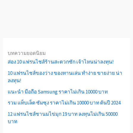
บทความยอดนิยม
ส่อง 10 แฟรนไชส์ร้านสะดวกซัก เจ้าไหนน่าลงทุน!
10 แฟรนไชส์ของว่าง ของทานเล่น ทำง่าย ขายง่าย น่า
ลงทุน!
แนะนำ มือถือ Samsung ราคาไม่เกิน 10000 บาท
รวม แท็บเล็ต ซัมซุง ราคาไม่เกิน 10000 บาท ต้นปี 2024
12 แฟรนไชส์ชานมไข่มุก 19 บาท ลงทุนไม่เกิน 50000
บาท