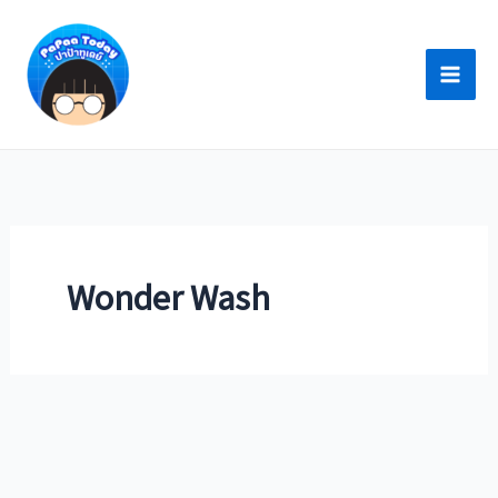
Skip
to
content
Wonder Wash