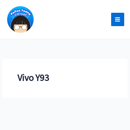
Skip
to
content
Vivo Y93