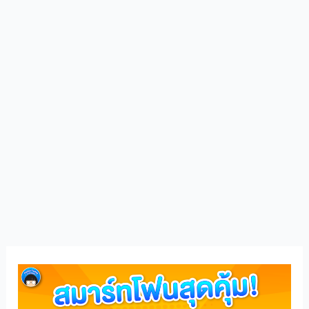
แนะนำ
มือ