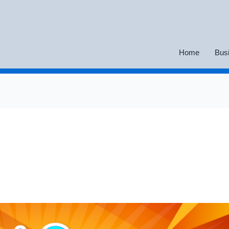
Home
Bus