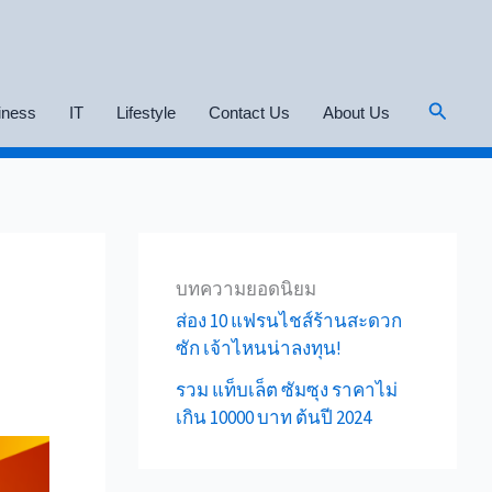
Search
iness
IT
Lifestyle
Contact Us
About Us
บทความยอดนิยม
ส่อง 10 แฟรนไชส์ร้านสะดวก
ซัก เจ้าไหนน่าลงทุน!
รวม แท็บเล็ต ซัมซุง ราคาไม่
เกิน 10000 บาท ต้นปี 2024