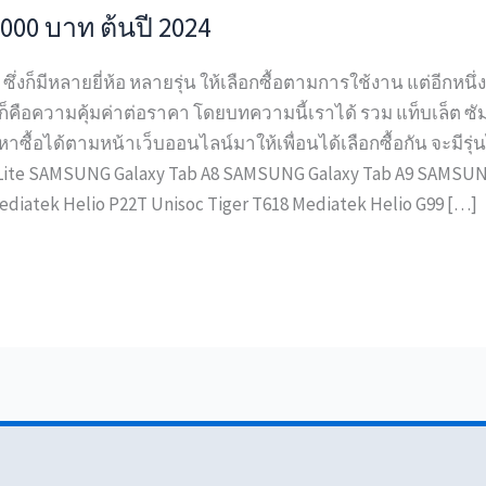
0000 บาท ต้นปี 2024
้ ซึ่งก็มีหลายยี่ห้อ หลายรุ่น ให้เลือกซื้อตามการใช้งาน แต่อีกหนึ่ง
ั้นก็คือความคุ้มค่าต่อราคา โดยบทความนี้เราได้ รวม แท็บเล็ต ซั
หาซื้อได้ตามหน้าเว็บออนไลน์มาให้เพื่อนได้เลือกซื้อกัน จะมีรุ
 A7 Lite SAMSUNG Galaxy Tab A8 SAMSUNG Galaxy Tab A9 SAMSU
Mediatek Helio P22T Unisoc Tiger T618 Mediatek Helio G99 […]