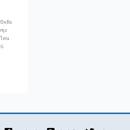
ปัจจัย
มซุง
่นไหน
NG