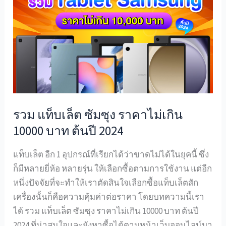
แท็บเล็ต
ซัม
ซุง
ราคา
ไม่
เกิน
10000
บาท
รวม แท็บเล็ต ซัมซุง ราคาไม่เกิน
ต้น
10000 บาท ต้นปี 2024
ปี
2024
แท็บเล็ต อีก 1 อุปกรณ์ที่เรียกได้ว่าขาดไม่ได้ในยุคนี้ ซึ่ง
ก็มีหลายยี่ห้อ หลายรุ่น ให้เลือกซื้อตามการใช้งาน แต่อีก
หนึ่งปัจจัยที่จะทำให้เราตัดสินใจเลือกซื้อแท็บเล็ตสัก
เครื่องนั้นก็คือความคุ้มค่าต่อราคา โดยบทความนี้เรา
ได้ รวม แท็บเล็ต ซัมซุง ราคาไม่เกิน 10000 บาท ต้นปี
2024 ที่น่าสนใจและยังหาซื้อได้ตามหน้าเว็บออนไลน์มา