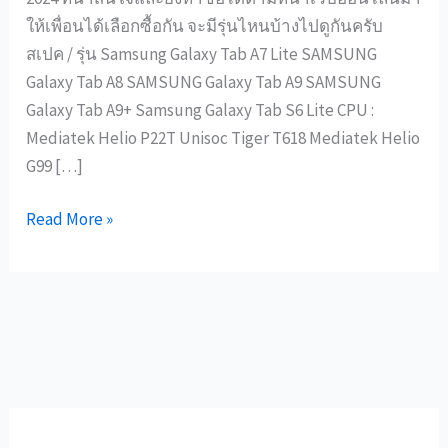
ให้เพื่อนได้เลือกซื้อกัน จะมีรุ่นไหนบ้างไปดูกันครับ
สเปค / รุ่น Samsung Galaxy Tab A7 Lite SAMSUNG
Galaxy Tab A8 SAMSUNG Galaxy Tab A9 SAMSUNG
Galaxy Tab A9+ Samsung Galaxy Tab S6 Lite CPU :
Mediatek Helio P22T Unisoc Tiger T618 Mediatek Helio
G99 […]
Read More »