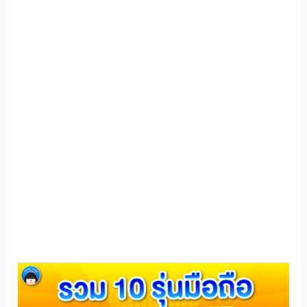
รวม
มือ