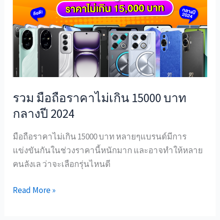
ถือ
ราคา
ไม่
เกิน
15000
บาท
กลาง
รวม มือถือราคาไม่เกิน 15000 บาท
ปี
กลางปี 2024
2024
มือถือราคาไม่เกิน 15000 บาท หลายๆแบรนด์มีการ
แข่งขันกันในช่วงราคานี้หนักมาก และอาจทำให้หลาย
คนลังเล ว่าจะเลือกรุ่นไหนดี
Read More »