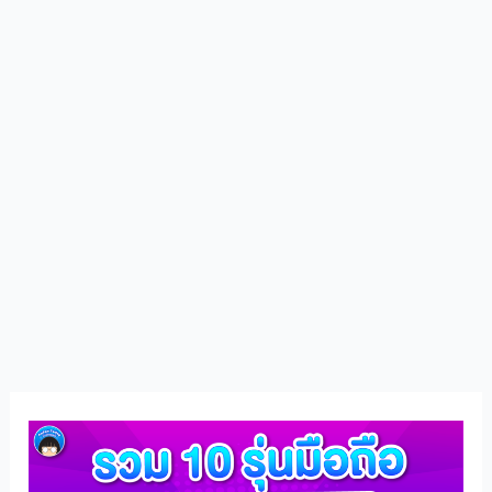
รวม
มือ