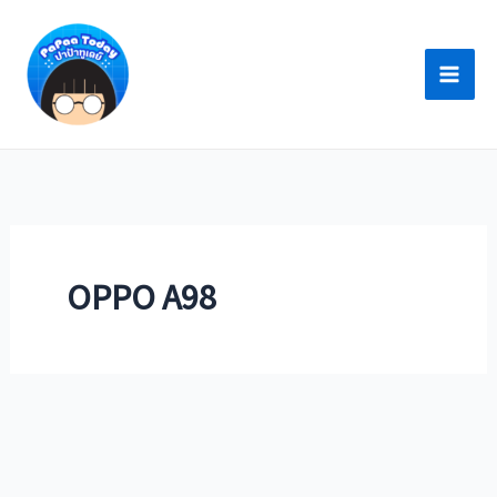
Skip
to
content
OPPO A98