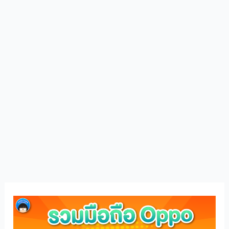
มือ
ถือ