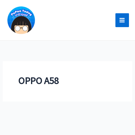
Skip
to
content
OPPO A58