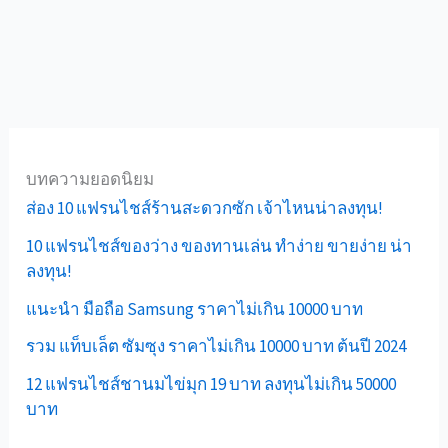
บทความยอดนิยม
ส่อง 10 แฟรนไชส์ร้านสะดวกซัก เจ้าไหนน่าลงทุน!
10 แฟรนไชส์ของว่าง ของทานเล่น ทำง่าย ขายง่าย น่า
ลงทุน!
แนะนำ มือถือ Samsung ราคาไม่เกิน 10000 บาท
รวม แท็บเล็ต ซัมซุง ราคาไม่เกิน 10000 บาท ต้นปี 2024
12 แฟรนไชส์ชานมไข่มุก 19 บาท ลงทุนไม่เกิน 50000
บาท