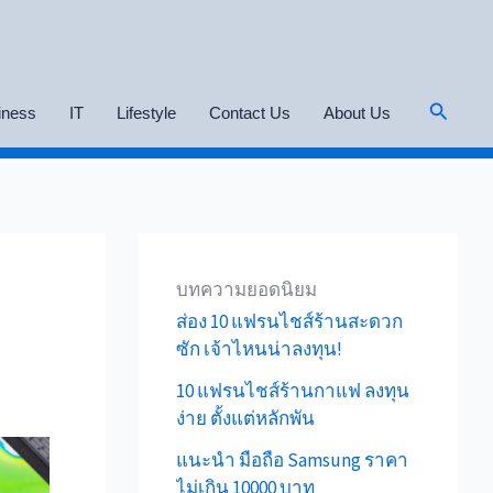
Search
iness
IT
Lifestyle
Contact Us
About Us
บทความยอดนิยม
ส่อง 10 แฟรนไชส์ร้านสะดวก
ซัก เจ้าไหนน่าลงทุน!
10 แฟรนไชส์ร้านกาแฟ ลงทุน
ง่าย ตั้งแต่หลักพัน
แนะนำ มือถือ Samsung ราคา
ไม่เกิน 10000 บาท