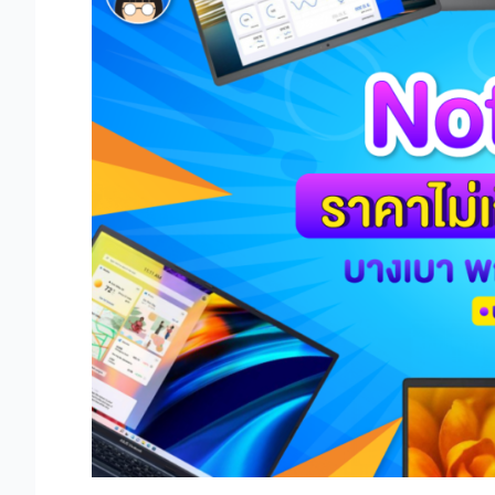
ราคา
ไม่
เกิน
25,000
บาท
บางเบา
พก
พา
ง่าย
ทำงาน
สนุก
เดือน
มีนาคม
2566