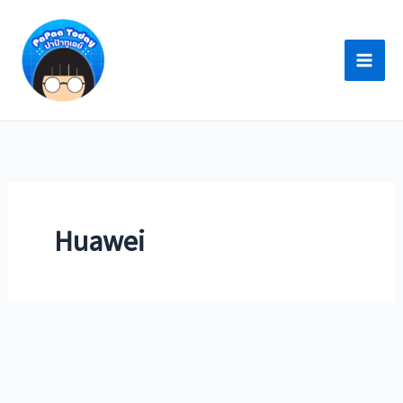
Skip
to
content
Huawei