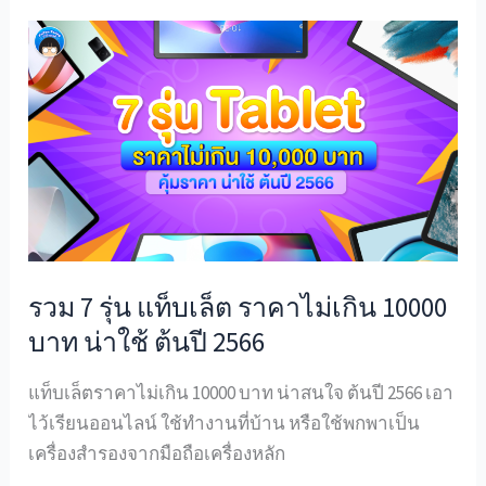
รวม
7
รุ่น
แท็บเล็ต
ราคา
ไม่
เกิน
10000
บาท
รวม 7 รุ่น แท็บเล็ต ราคาไม่เกิน 10000
น่า
บาท น่าใช้ ต้นปี 2566
ใช้
ต้น
แท็บเล็ตราคาไม่เกิน 10000 บาท น่าสนใจ ต้นปี 2566 เอา
ปี
ไว้เรียนออนไลน์ ใช้ทำงานที่บ้าน หรือใช้พกพาเป็น
2566
เครื่องสำรองจากมือถือเครื่องหลัก