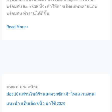
มีนาคม
พร้อมกับ Ram 8GB ที่จะทำให้การเปิดแอพหลายแอพ
2566
พร้อมกัน ทำงานได้ดีขึ้น
Read More »
บทความยอดนิยม
ส่อง 10 แฟรนไชส์ร้านสะดวกซัก เจ้าไหนน่าลงทุน!
แนะนำ แท็บเล็ต 8 นิ้ว น่าใช้ 2023