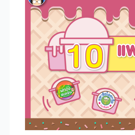
รน
ไชส์
ไอศกรีม
คลาย
ร้อน
ลงทุน
แบบ
สดชื่น!