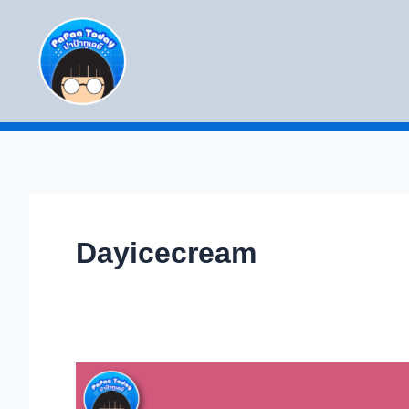
Skip
to
content
Dayicecream
10
แฟ