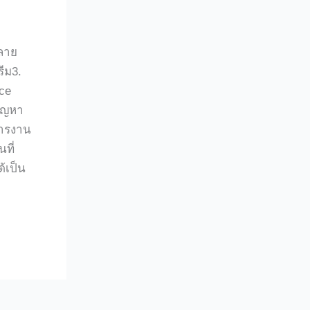
คลาย
ีม3.
ce
ปัญหา
หารงาน
ที่
้เป็น