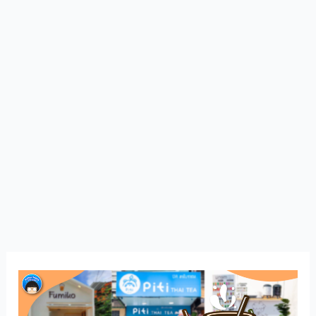
แฟ
รน