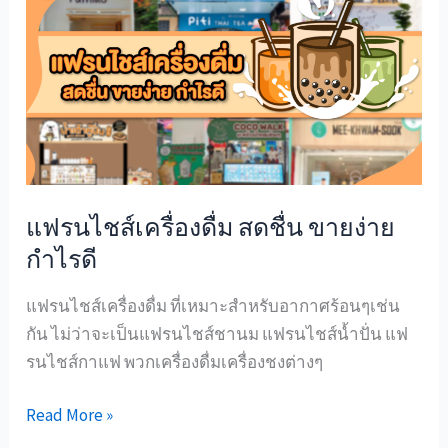
รน
ไชส์
เครื่อง
ดื่ม
สดชื่น
ขาย
ง่าย
กำไร
แฟรนไชส์เครื่องดื่ม สดชื่น ขายง่าย
ดี
กำไรดี
แฟรนไชส์เครื่องดื่ม ที่เหมาะสำหรับอากาศร้อนๆเช่น
กัน ไม่ว่าจะเป็นแฟรนไชส์ชานม แฟรนไชส์น้ำปั่น แฟ
รนไชส์กาแฟ พวกเครื่องดื่มเครื่องชงต่างๆ
Read More »