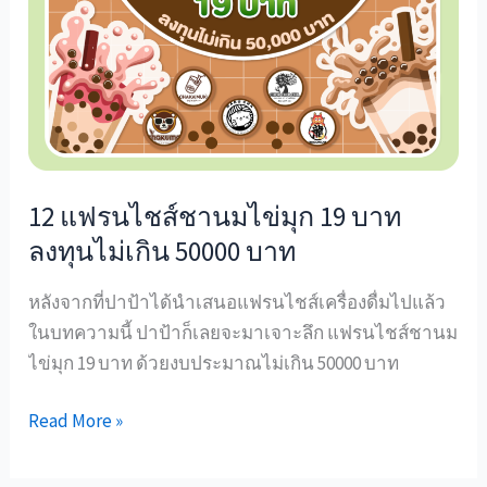
รน
ไชส์
ชา
นม
ไข่มุก
19
บาท
12 แฟรนไชส์ชานมไข่มุก 19 บาท
ลงทุน
ลงทุนไม่เกิน 50000 บาท
ไม่
เกิน
หลังจากที่ปาป้าได้นำเสนอแฟรนไชส์เครื่องดื่มไปแล้ว
50000
ในบทความนี้ ปาป้าก็เลยจะมาเจาะลึก แฟรนไชส์ชานม
บาท
ไข่มุก 19 บาท ด้วยงบประมาณไม่เกิน 50000 บาท
Read More »