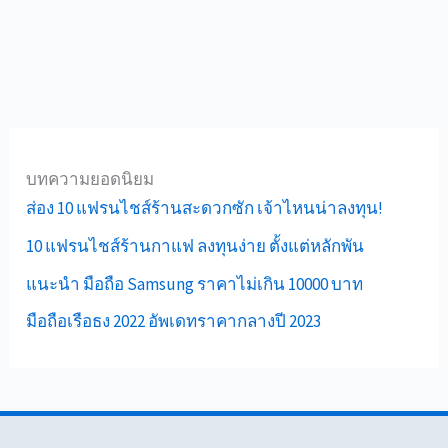
บทความยอดนิยม
ส่อง 10 แฟรนไชส์ร้านสะดวกซัก เจ้าไหนน่าลงทุน!
10 แฟรนไชส์ร้านกาแฟ ลงทุนง่าย ตั้งแต่หลักพัน
แนะนำ มือถือ Samsung ราคาไม่เกิน 10000 บาท
มือถือเรือธง 2022 อัพเดทราคากลางปี 2023