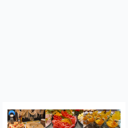
W
Does