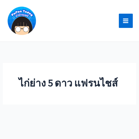
Skip
to
content
ไก่ย่าง 5 ดาว แฟรนไชส์