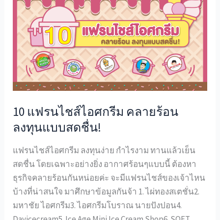
แฟ
รน
ไชส์
ไอศกรีม
คลาย
ร้อน
ลงทุน
แบบ
10 แฟรนไชส์ไอศกรีม คลายร้อน
สดชื่น!
ลงทุนแบบสดชื่น!
แฟรนไชส์ไอศกรีม ลงทุนง่าย กำไรงาม ทานแล้วเย็น
สดชื่น โดยเฉพาะอย่างยิ่ง อากาศร้อนๆแบบนี้ ต้องหา
ธุรกิจคลายร้อนกันหน่อยค่ะ จะมีแฟรนไชส์ของเจ้าไหน
บ้างที่น่าสนใจ มาศึกษาข้อมูลกันจ้า 1. ไผ่ทองสเตชั่น2.
มหาชัย ไอศกรีม3. ไอศกรีมโบราณ นายปังปอน4.
Dayicecream5. Ice Age Mini Ice Cream Shop6. SOFT