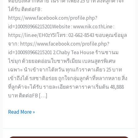
ท็อปปิ้งหลากหลาย ในราคาเพียง 25 บาท สิ่งที่ลูกค้าจะ
ได้รับ ติดต่อFB :
https://www.facebook.com/profile.php?
id=100093966215201Website : www.nik.co.thLine :
https://lin.ee/EH0zY5Iโทร : 02-662-8543 ขอบคุณข้อมูล
จาก : https://www.facebook.com/profile.php?
id=100093966215201 2.Chaby Tea House ร้านชานม
ไข่มุก ด้วยยอดอ่อนใบชาพรีเมียม เบลนสูตรพิเศษ
เฉพาะ นำเข้าจากไต้หวัน ทุกแก้วราคาเดียว 25 บาท
เข้าถึงได้ รสชาติอร่อย ถูกใจกลุ่มลูกค้าที่หลากหลาย สิ่ง
ที่ลูกค้าจะได้รับ รายละเอียดราคาราคาเริ่มต้น 48,888
บาท ติดต่อFB […]
Read More »