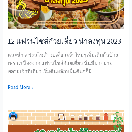
ก๋วยเตี๋ยว
น่า
ลงทุน
2023
12 แฟรนไชส์ก๋วยเตี๋ยว น่าลงทุน 2023
แนะนำ แฟรนไชส์ก๋วยเตี๋ยว เจ้าใหม่ๆเพิ่มเติมกันบ้าง
เพราะเนื่องจาก แฟรนไชส์ก๋วยเตี๋ยว นั้นมีมากมาย
หลายเจ้าทีเดียว เริ่มต้นหลักหมื่นต้นๆก็มี
Read More »
10
แฟ
รน