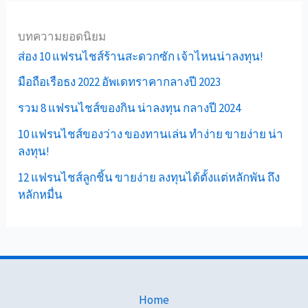
บทความยอดนิยม
ส่อง 10 แฟรนไชส์ร้านสะดวกซัก เจ้าไหนน่าลงทุน!
มือถือเรือธง 2022 อัพเดทราคากลางปี 2023
รวม 8 แฟรนไชส์ของกิน น่าลงทุน กลางปี 2024
10 แฟรนไชส์ของว่าง ของทานเล่น ทำง่าย ขายง่าย น่า
ลงทุน!
12 แฟรนไชส์ลูกชิ้น ขายง่าย ลงทุนได้ตั้งแต่หลักพัน ถึง
หลักหมื่น
Home