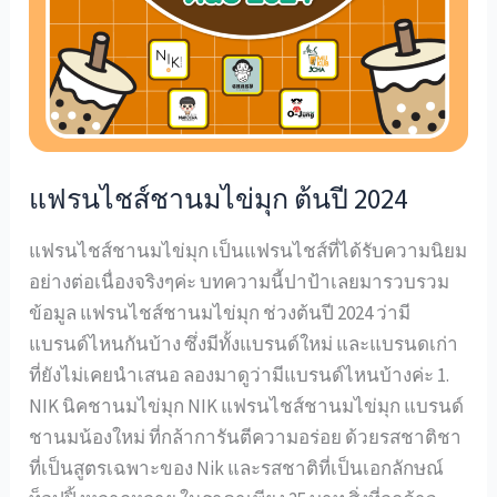
ชา
นม
ไข่มุก
ต้น
ปี
2024
แฟรนไชส์ชานมไข่มุก ต้นปี 2024
แฟรนไชส์ชานมไข่มุก เป็นแฟรนไชส์ที่ได้รับความนิยม
อย่างต่อเนื่องจริงๆค่ะ บทความนี้ปาป้าเลยมารวบรวม
ข้อมูล แฟรนไชส์ชานมไข่มุก ช่วงต้นปี 2024 ว่ามี
แบรนด์ไหนกันบ้าง ซึ่งมีทั้งแบรนด์ใหม่ และแบรนดเก่า
ที่ยังไม่เคยนำเสนอ ลองมาดูว่ามีแบรนด์ไหนบ้างค่ะ 1.
NIK นิคชานมไข่มุก NIK แฟรนไชส์ชานมไข่มุก แบรนด์
ชานมน้องใหม่ ที่กล้าการันตีความอร่อย ด้วยรสชาติชา
ที่เป็นสูตรเฉพาะของ Nik และรสชาติที่เป็นเอกลักษณ์