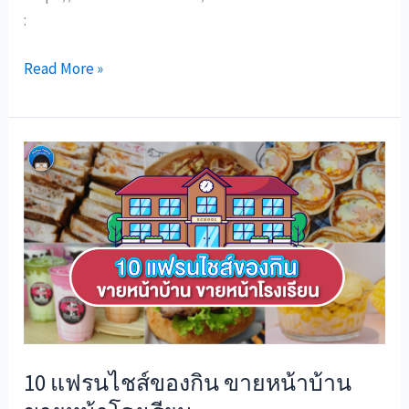
:
Read More »
10
แฟ
รน
ไชส์
ของกิน
ขาย
หน้า
บ้าน
ขาย
10 แฟรนไชส์ของกิน ขายหน้าบ้าน
หน้า
โรงเรียน