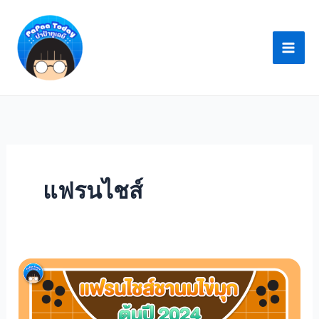
Skip
to
content
แฟรนไชส์
แฟ
รน
ไชส์