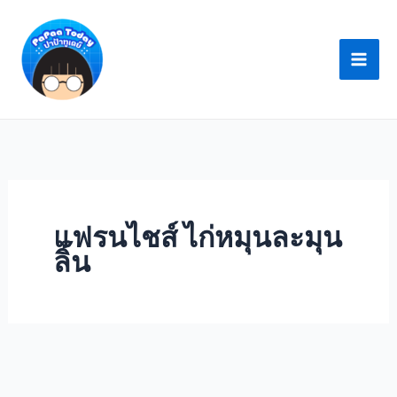
Skip
to
content
แฟรนไชส์ ไก่หมุนละมุน
ลิ้น