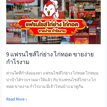
แฟ
รน
ไชส์
ไก่
ย่าง
ไก่
ทอด
ขาย
9 แฟรนไชส์ไก่ย่าง ไก่ทอด ขายง่าย
ง่าย
กำไรงาม
กำไร
งาม
ท่านใดที่กำลังมองหา แฟรนไชส์ไก่ย่าง ไก่ทอด ไก่หมุน
ปาป้าได้รวบรวมมาให้แล้ว กับ 9 แฟรนไชส์ไก่ย่าง ไก่
ทอด ขายง่าย กำไรงาม มีเจ้าไหนบ้าง มาดูกัน
Read More »