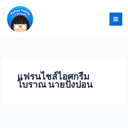
Skip
to
content
แฟรนไชส์ไอศกรีม
โบราณ นายปังปอน