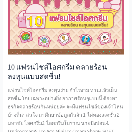
แฟ
รน
ไชส์
ไอศกรีม
คลาย
ร้อน
ลงทุน
แบบ
10 แฟรนไชส์ไอศกรีม คลายร้อน
สดชื่น!
ลงทุนแบบสดชื่น!
แฟรนไชส์ไอศกรีม ลงทุนง่าย กำไรงาม ทานแล้วเย็น
สดชื่น โดยเฉพาะอย่างยิ่ง อากาศร้อนๆแบบนี้ ต้องหา
ธุรกิจคลายร้อนกันหน่อยค่ะ จะมีแฟรนไชส์ของเจ้าไหน
บ้างที่น่าสนใจ มาศึกษาข้อมูลกันจ้า 1. ไผ่ทองสเตชั่น2.
มหาชัย ไอศกรีม3. ไอศกรีมโบราณ นายปังปอน4.
Dayicecream5. Ice Age Mini Ice Cream Shop6. SOFT