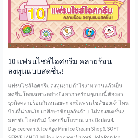
รน
ไชส์
ไอศกรีม
คลาย
ร้อน
ลงทุน
แบบ
10 แฟรนไชส์ไอศกรีม คลายร้อน
สดชื่น!
ลงทุนแบบสดชื่น!
แฟรนไชส์ไอศกรีม ลงทุนง่าย กำไรงาม ทานแล้วเย็น
สดชื่น โดยเฉพาะอย่างยิ่ง อากาศร้อนๆแบบนี้ ต้องหา
ธุรกิจคลายร้อนกันหน่อยค่ะ จะมีแฟรนไชส์ของเจ้าไหน
บ้างที่น่าสนใจ มาศึกษาข้อมูลกันจ้า 1. ไผ่ทองสเตชั่น2.
มหาชัย ไอศกรีม3. ไอศกรีมโบราณ นายปังปอน4.
Dayicecream5. Ice Age Mini Ice Cream Shop6. SOFT
SERVE LAND7. Milin + Ice snow flakes8. Jela Pop Ice