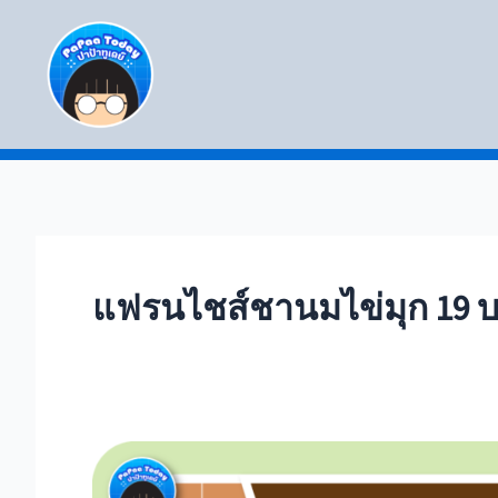
Skip
to
content
แฟรนไชส์ชานมไข่มุก 19 
12
แฟ