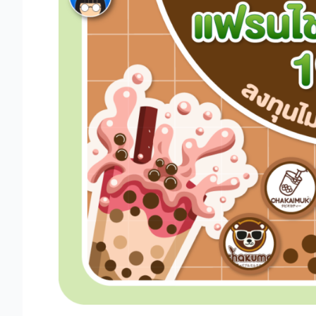
รน
ไชส์
ชา
นม
ไข่มุก
19
บาท
ลงทุน
ไม่
เกิน
50000
บาท