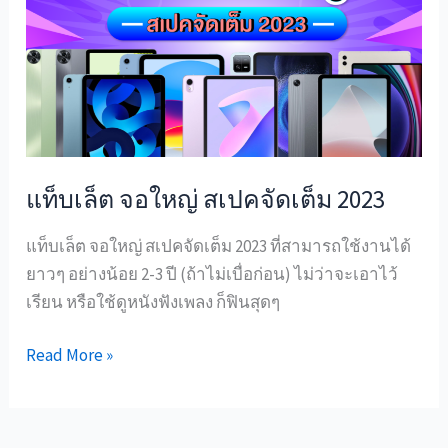
ใหญ่
สเปค
จัด
เต็ม
2023
แท็บเล็ต จอใหญ่ สเปคจัดเต็ม 2023
แท็บเล็ต จอใหญ่ สเปคจัดเต็ม 2023 ที่สามารถใช้งานได้
ยาวๆ อย่างน้อย 2-3 ปี (ถ้าไม่เบื่อก่อน) ไม่ว่าจะเอาไว้
เรียน หรือใช้ดูหนังฟังเพลง ก็ฟินสุดๆ
Read More »