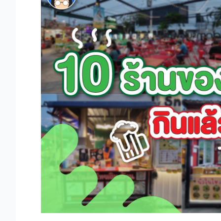
ของดี
อุดม
สุข
วอล์ค
กิน
แล้ว
กิน
ซ้ำ
กิน
อีก