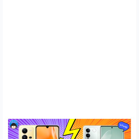
ส่อง
สเปค