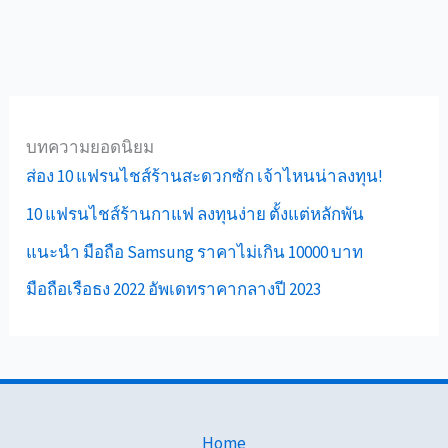
บทความยอดนิยม
ส่อง 10 แฟรนไชส์ร้านสะดวกซัก เจ้าไหนน่าลงทุน!
10 แฟรนไชส์ร้านกาแฟ ลงทุนง่าย ตั้งแต่หลักพัน
แนะนำ มือถือ Samsung ราคาไม่เกิน 10000 บาท
มือถือเรือธง 2022 อัพเดทราคากลางปี 2023
Home