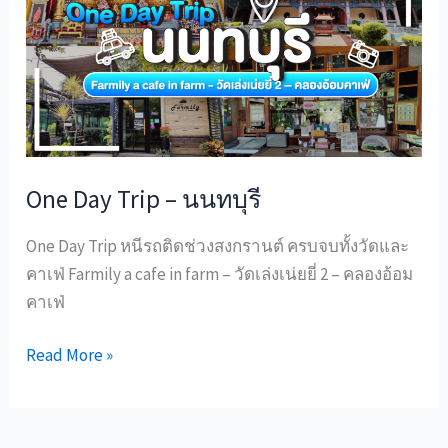
Trip
–
นนทบุรี
One Day Trip – นนทบุรี
One Day Trip หนีรถติดช่วงสงกรานต์ ครบจบทั้งวัดและ
คาเฟ่ Farmily a cafe in farm – วัดเล่งเน่ยยี่ 2 – คลองอ้อม
คาเฟ่
Read More »