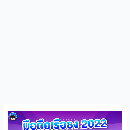
มือ
ถือ