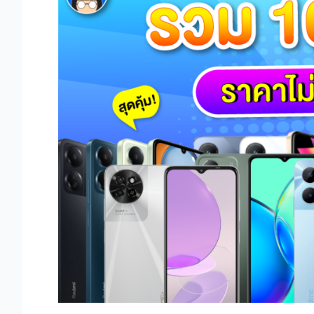
ถือ
ราคา
ไม่
เกิน
5000
บาท
กลาง
ปี
2024