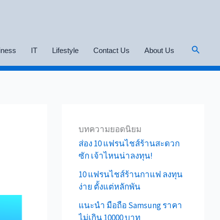
Search
iness
IT
Lifestyle
Contact Us
About Us
บทความยอดนิยม
ส่อง 10 แฟรนไชส์ร้านสะดวก
ซัก เจ้าไหนน่าลงทุน!
10 แฟรนไชส์ร้านกาแฟ ลงทุน
ง่าย ตั้งแต่หลักพัน
แนะนำ มือถือ Samsung ราคา
ไม่เกิน 10000 บาท