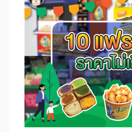
รน
ไชส์
ของกิน
ลงทุน
ไม่
เกิน
5000
บาท
ขาย
ง่าย
กำไร
ดี