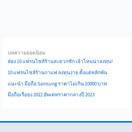
บทความยอดนิยม
ส่อง 10 แฟรนไชส์ร้านสะดวกซัก เจ้าไหนน่าลงทุน!
10 แฟรนไชส์ร้านกาแฟ ลงทุนง่าย ตั้งแต่หลักพัน
แนะนำ มือถือ Samsung ราคาไม่เกิน 10000 บาท
มือถือเรือธง 2022 อัพเดทราคากลางปี 2023