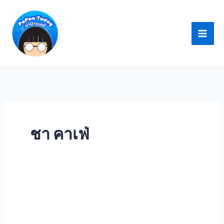
Skip
to
content
ชา คาเฟ่