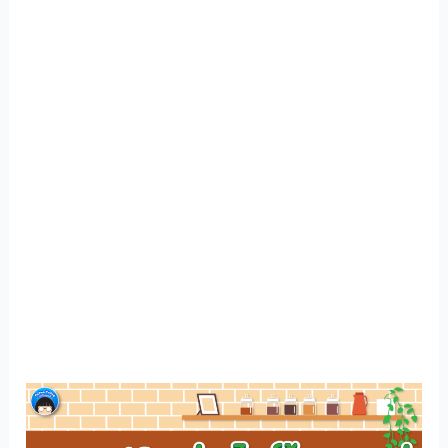
10
แฟ