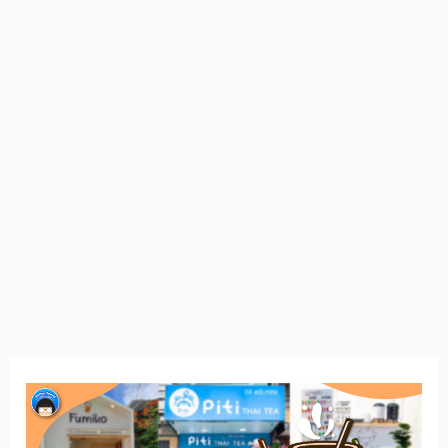
แฟ
รน