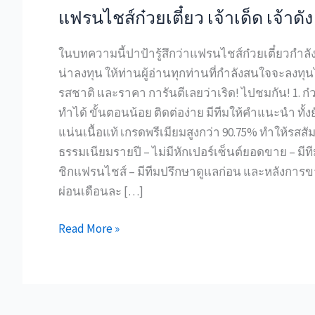
แฟรนไชส์ก๋วยเตี๋ยว เจ้าเด็ด เจ้าดัง
ในบทความนี้ปาป้ารู้สึกว่าแฟรนไชส์ก๋วยเตี๋ยวกำลั
น่าลงทุน ให้ท่านผู้อ่านทุกท่านที่กำลังสนใจจะลงทุน
รสชาติ และราคา การันตีเลยว่าเริด! ไปชมกัน! 1. ก๋ว
ทำได้ ขั้นตอนน้อย ติดต่อง่าย มีทีมให้คำแนะนำ ทั้ง
แน่นเนื้อแท้ เกรดพรีเมียมสูงกว่า 90.75% ทำให้รสสัมผ
ธรรมเนียมรายปี – ไม่มีหักเปอร์เซ็นต์ยอดขาย – ม
ชิกแฟรนไชส์ – มีทีมปรึกษาดูแลก่อน และหลังการขาย
ผ่อนเดือนละ […]
Read More »