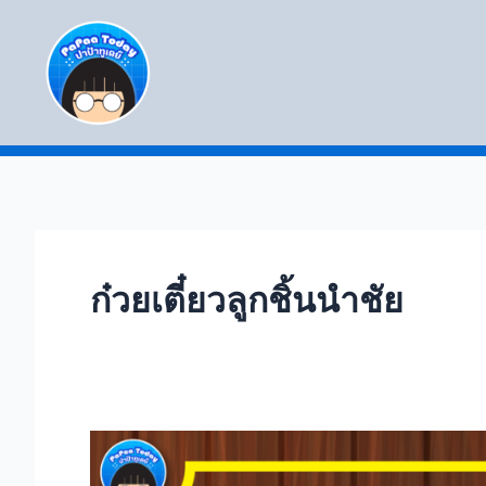
Skip
to
content
ก๋วยเตี๋ยวลูกชิ้นนำชัย
แฟ
รน