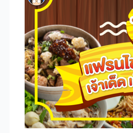
ไชส์
ก๋วยเตี๋ยว
เจ้า
เด็ด
เจ้า
ดัง
น่า
ลงทุน