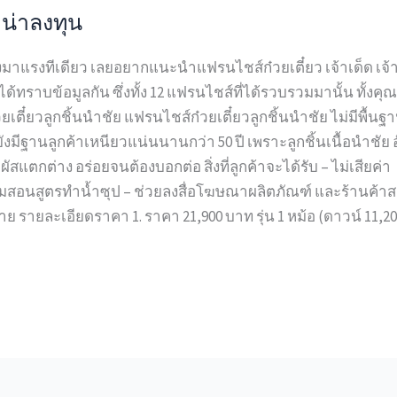
 น่าลงทุน
งมาแรงทีเดียว เลยอยากแนะนำแฟรนไชส์ก๋วยเตี๋ยว เจ้าเด็ด เจ้า
ได้ทราบข้อมูลกัน ซึ่งทั้ง 12 แฟรนไชส์ที่ได้รวบรวมมานั้น ทั้งค
ยเตี๋ยวลูกชิ้นนำชัย แฟรนไชส์ก๋วยเตี๋ยวลูกชิ้นนำชัย ไม่มีพื้นฐา
ยังมีฐานลูกค้าเหนียวแน่นนานกว่า 50 ปี เพราะลูกชิ้นเนื้อนำชัย 
ัสแตกต่าง อร่อยจนต้องบอกต่อ สิ่งที่ลูกค้าจะได้รับ – ไม่เสียค่า
ีทีมสอนสูตรทำน้ำซุป – ช่วยลงสื่อโฆษณาผลิตภัณฑ์ และร้านค้า
 รายละเอียดราคา 1. ราคา 21,900 บาท รุ่น 1 หม้อ (ดาวน์ 11,2