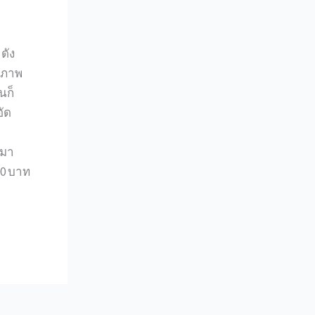
ดัง
ุณภาพ
นก็
อัด
สมา
00 บาท