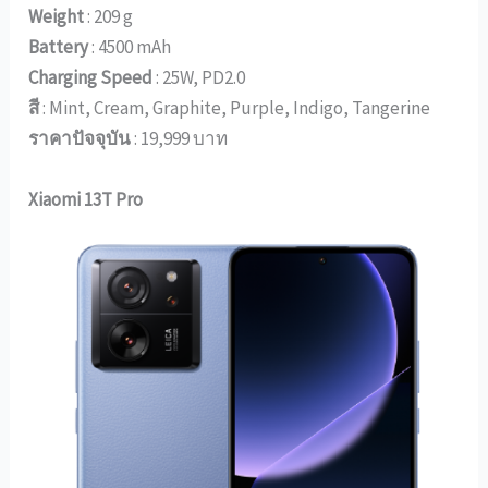
Weight
: 209 g
Battery
: 4500 mAh
Charging Speed
: 25W, PD2.0
สี
: Mint, Cream, Graphite, Purple, Indigo, Tangerine
ราคาปัจจุบัน
: 19,999 บาท
Xiaomi 13T Pro