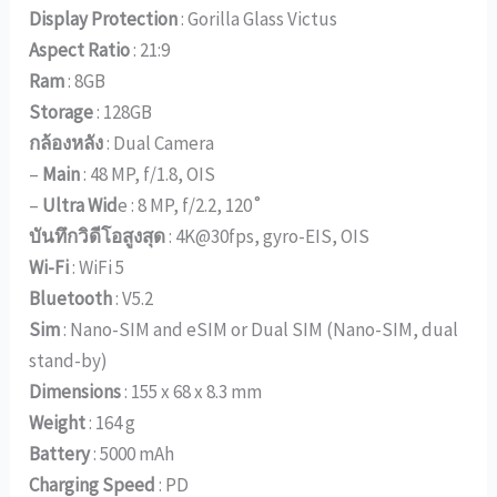
Display Protection
: Gorilla Glass Victus
Aspect Ratio
: 21:9
Ram
: 8GB
Storage
: 128GB
กล้องหลัง
: Dual Camera
–
Main
: 48 MP, f/1.8, OIS
–
Ultra Wid
e : 8 MP, f/2.2, 120˚
บันทึกวิดีโอสูงสุด
: 4K@30fps, gyro-EIS, OIS
Wi-Fi
: WiFi 5
Bluetooth
: V5.2
Sim
: Nano-SIM and eSIM or Dual SIM (Nano-SIM, dual
stand-by)
Dimensions
: 155 x 68 x 8.3 mm
Weight
: 164 g
Battery
: 5000 mAh
Charging Speed
: PD