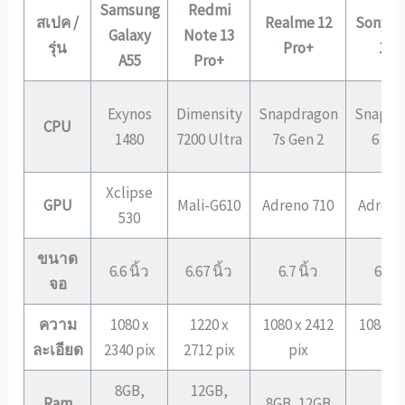
Samsung
Redmi
สเปค /
Realme 12
Sony Xp
Galaxy
Note 13
รุ่น
Pro+
10 V
A55
Pro+
Exynos
Dimensity
Snapdragon
Snapdr
CPU
1480
7200 Ultra
7s Gen 2
6 Gen
Xclipse
GPU
Mali-G610
Adreno 710
Adreno
530
ขนาด
6.6 นิ้ว
6.67 นิ้ว
6.7 นิ้ว
6.1 นิ
จอ
ความ
1080 x
1220 x
1080 x 2412
1080 x 
ละเอียด
2340 pix
2712 pix
pix
pix
8GB,
12GB,
Ram
8GB, 12GB
8G