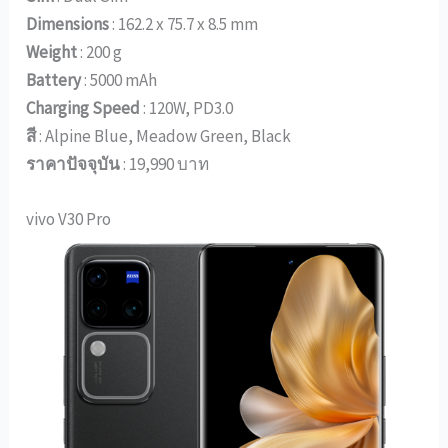
Dimensions
: 162.2 x 75.7 x 8.5 mm
Weight
: 200 g
Battery
: 5000 mAh
Charging Speed
: 120W, PD3.0
สี
: Alpine Blue, Meadow Green, Black
ราคาปัจจุบัน
: 19,990 บาท
vivo V30 Pro