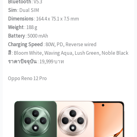
Bluetooth
: V5.3
Sim
: Dual SIM
Dimensions
: 164.4 x 75.1 x 7.5 mm
Weight
: 188 g
Battery
: 5000 mAh
Charging Speed
: 80W, PD, Reverse wired
สี
: Bloom White, Waving Aqua, Lush Green, Noble Black
ราคาปัจจุบัน
: 19,999 บาท
Oppo Reno 12 Pro