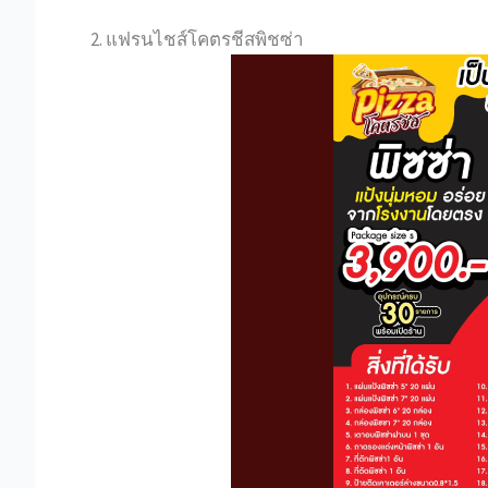
2. แฟรนไชส์โคตรชีสพิชซ่า