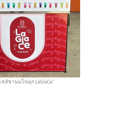
ชส์ชานมไข่มุก LaGlaCe’