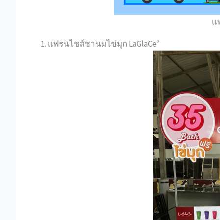
แ
1. แฟรนไชส์ชานมไข่มุก LaGlaCe’