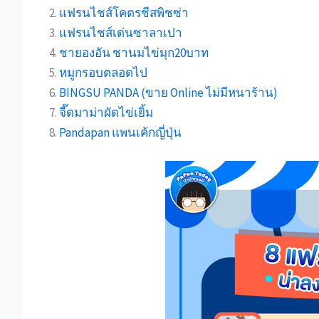
แฟรนไชส์โคตรชีสพิชซ่า
แฟรนไชส์เด่นซาลาเปา
ชายองอัน ชานมไข่มุก20บาท
หมูกรอบตลอดไป
BINGSU PANDA (ขาย Online ไม่มีหนาร้าน)
จี๊ดมาม่าผัดไข่เยิ้ม
Pandapan แพนเค้กญี่ปุ่น